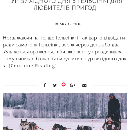
ТУР ВИХІДНОГО ДНЯ З ГЕЛЬСІНКІ ДЛЯ
ЛЮБИТЕЛІВ ПРИГОД
FEBRUARY 12, 2018
Незважаючи на те, що Гельсінкі і так варто відвідати
ради самого ж Гельсінкі, все ж через день або два
з’являється враження, ніби вже все тут роздивився,
тому виникає бажання вирушити в тур вихідного дня
[Continue Reading]
з…